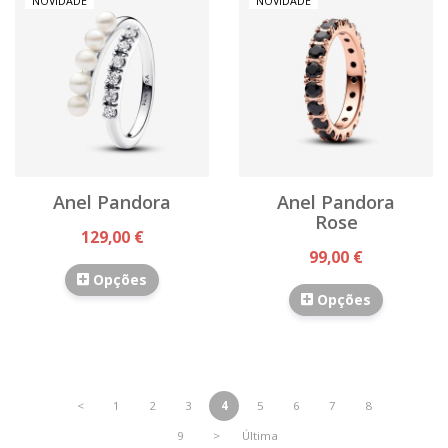
NOVIDADE
NOVIDADE
Anel Pandora
Anel Pandora
Rose
129,00 €
99,00 €
Opções
Opções
<
1
2
3
4
5
6
7
8
9
>
Última