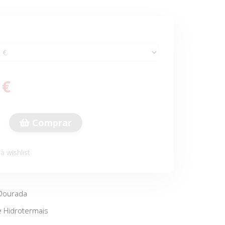
 €
Comprar
à wishlist
 Dourada
e Hidrotermais