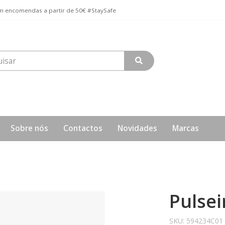
 encomendas a partir de 50€ #StaySafe
Sobre nós
Contactos
Novidades
Marcas
Pulse
SKU:
594234C01